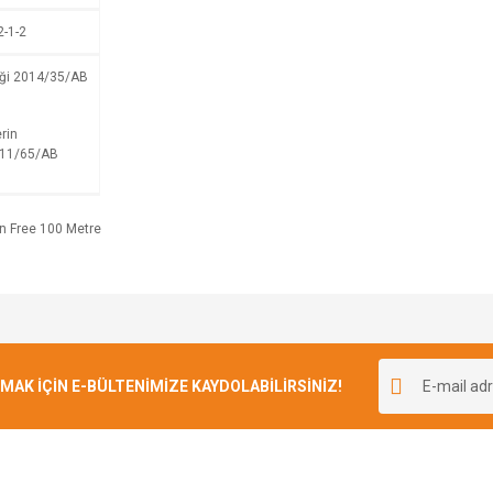
2-1-2
iği 2014/35/AB
rin
2011/65/AB
Bu ürüne ilk yorumu siz yapın!
K İÇİN E-BÜLTENİMİZE KAYDOLABİLİRSİNİZ!
Yorum Yaz