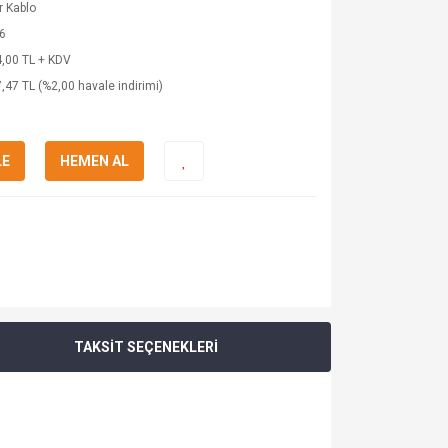
 Kablo
6
,00 TL + KDV
,47 TL (%2,00 havale indirimi)
LE
HEMEN AL
TAKSİT SEÇENEKLERİ