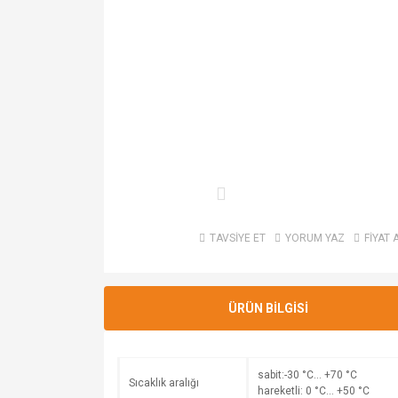
TAVSİYE ET
YORUM YAZ
FİYAT 
ÜRÜN BİLGİSİ
sabit:-30 °C… +70 °C
Sıcaklık aralığı
hareketli: 0 °C… +50 °C