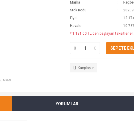
Marka
Reçber
Stok Kodu
20209
Fiyat
12.174
Havale
10.737
* 1.131,00 TL den başlayan taksitlerle!!
SEPETE EK
Karşılaştır
ALARMI
YORUMLAR