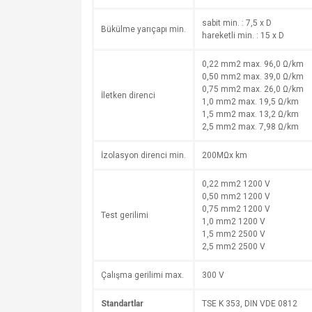
sabit min. : 7,5 x D
Bükülme yarıçapı min.
hareketli min. : 15 x D
0,22 mm2 max. 96,0 Ω/km
0,50 mm2 max. 39,0 Ω/km
0,75 mm2 max. 26,0 Ω/km
İletken direnci
1,0 mm2 max. 19,5 Ω/km
1,5 mm2 max. 13,2 Ω/km
2,5 mm2 max. 7,98 Ω/km
İzolasyon direnci min.
200MΩx km
0,22 mm2 1200 V
0,50 mm2 1200 V
0,75 mm2 1200 V
Test gerilimi
1,0 mm2 1200 V
1,5 mm2 2500 V
2,5 mm2 2500 V
Çalışma gerilimi max.
300 V
Standartlar
TSE K 353, DIN VDE 0812