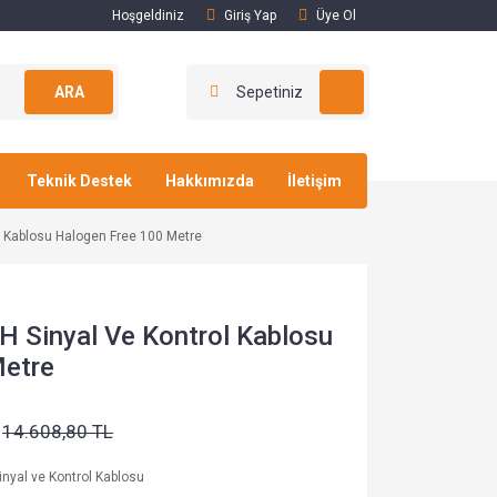
Hoşgeldiniz
Giriş Yap
Üye Ol
ARA
Sepetiniz
Teknik Destek
Hakkımızda
İletişim
l Kablosu Halogen Free 100 Metre
H Sinyal Ve Kontrol Kablosu
Metre
14.608,80 TL
inyal ve Kontrol Kablosu