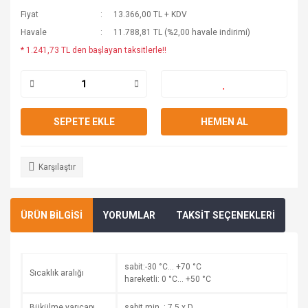
Fiyat
13.366,00 TL + KDV
Havale
11.788,81 TL (%2,00 havale indirimi)
* 1.241,73 TL den başlayan taksitlerle!!
SEPETE EKLE
HEMEN AL
Karşılaştır
ÜRÜN BİLGİSİ
YORUMLAR
TAKSİT SEÇENEKLERİ
sabit:-30 °C… +70 °C
Sıcaklık aralığı
hareketli: 0 °C… +50 °C
Bükülme yarıçapı
sabit min. : 7,5 x D