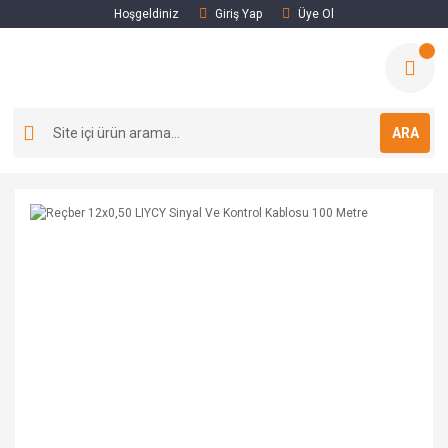
Hoşgeldiniz
Giriş Yap
Üye Ol
ARA