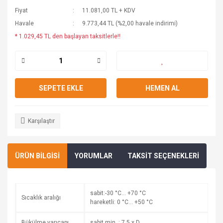
Fiyat
11.081,00 TL + KDV
Havale
9.773,44 TL (%2,00 havale indirimi)
* 1.029,45 TL den başlayan taksitlerle!!
SEPETE EKLE
HEMEN AL
Karşılaştır
ÜRÜN BİLGİSİ
YORUMLAR
TAKSİT SEÇENEKLERİ
sabit:-30 °C… +70 °C
Sıcaklık aralığı
hareketli: 0 °C… +50 °C
Bükülme yarıçapı
sabit min. : 7,5 x D