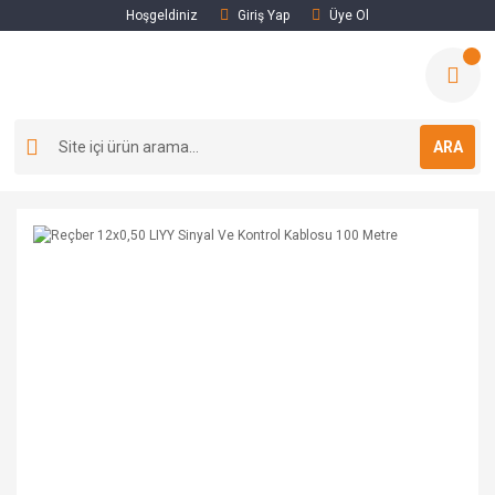
Hoşgeldiniz
Giriş Yap
Üye Ol
ARA