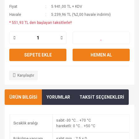
Fiyat
5.941,00 TL + KDV
Havale
5.239,96 TL (%2,00 havale indirimi)
* 551,93 TL den başlayan taksitlerle!!
SEPETE EKLE
HEMEN AL
Karşılaştır
ÜRÜN BİLGİSİ
YORUMLAR
TAKSİT SEÇENEKLERİ
sabit:-30 °C… +70 °C
Sıcaklık aralığı
hareketli: 0 °C… +50 °C
Bükülme yarıçapı
sabit min. : 7,5 x D