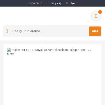
Hoşgeldiniz
Giriş Yap
Üye Ol
ARA