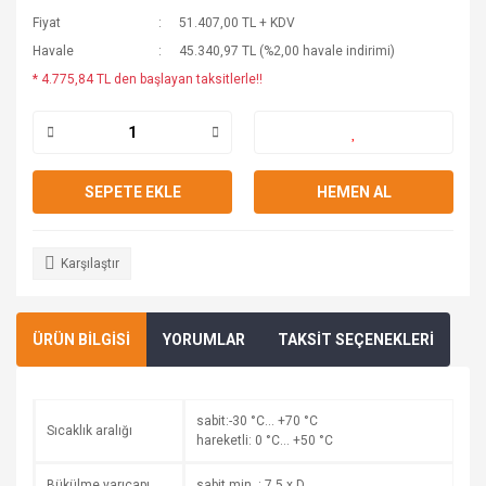
Fiyat
51.407,00 TL + KDV
Havale
45.340,97 TL (%2,00 havale indirimi)
* 4.775,84 TL den başlayan taksitlerle!!
SEPETE EKLE
HEMEN AL
Karşılaştır
ÜRÜN BİLGİSİ
YORUMLAR
TAKSİT SEÇENEKLERİ
sabit:-30 °C… +70 °C
Sıcaklık aralığı
hareketli: 0 °C… +50 °C
Bükülme yarıçapı
sabit min. : 7,5 x D