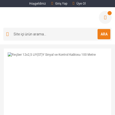
Hoşgeldiniz
Giriş Yap
Üye Ol
ARA