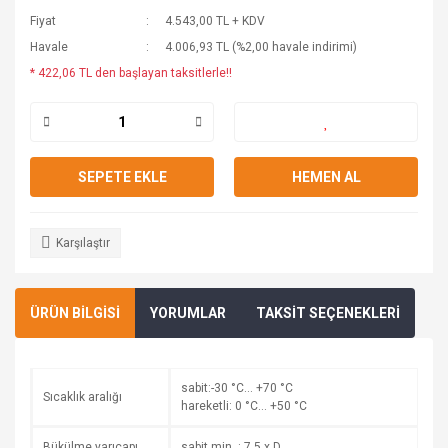
Fiyat
4.543,00 TL + KDV
Havale
4.006,93 TL (%2,00 havale indirimi)
* 422,06 TL den başlayan taksitlerle!!
SEPETE EKLE
HEMEN AL
Karşılaştır
ÜRÜN BİLGİSİ
YORUMLAR
TAKSİT SEÇENEKLERİ
sabit:-30 °C… +70 °C
Sıcaklık aralığı
hareketli: 0 °C… +50 °C
Bükülme yarıçapı
sabit min. : 7,5 x D