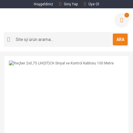
Hoşgeldiniz
Giriş Yap
Üye Ol
ARA