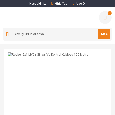
Hoşgeldiniz
Giriş Yap
Üye Ol
ARA