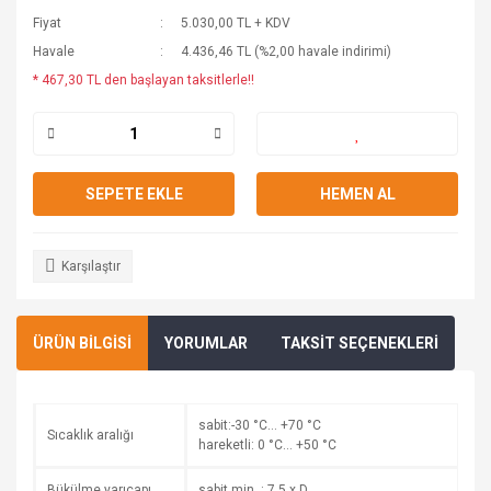
Fiyat
5.030,00 TL + KDV
Havale
4.436,46 TL (%2,00 havale indirimi)
* 467,30 TL den başlayan taksitlerle!!
SEPETE EKLE
HEMEN AL
Karşılaştır
ÜRÜN BİLGİSİ
YORUMLAR
TAKSİT SEÇENEKLERİ
sabit:-30 °C… +70 °C
Sıcaklık aralığı
hareketli: 0 °C… +50 °C
Bükülme yarıçapı
sabit min. : 7,5 x D