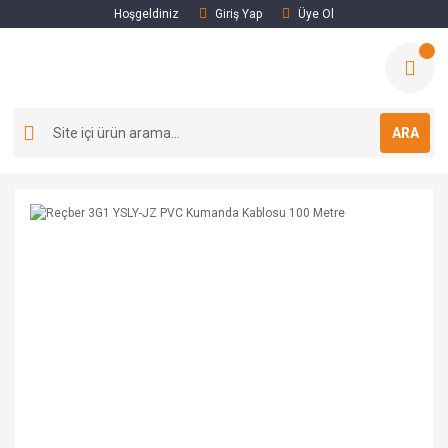
Hoşgeldiniz
Giriş Yap
Üye Ol
ARA