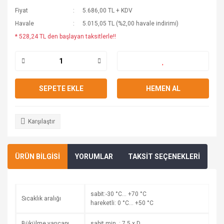
Fiyat
5.686,00 TL + KDV
Havale
5.015,05 TL (%2,00 havale indirimi)
* 528,24 TL den başlayan taksitlerle!!
SEPETE EKLE
HEMEN AL
Karşılaştır
ÜRÜN BİLGİSİ
YORUMLAR
TAKSİT SEÇENEKLERİ
sabit:-30 °C… +70 °C
Sıcaklık aralığı
hareketli: 0 °C… +50 °C
Bükülme yarıçapı
sabit min. : 7,5 x D