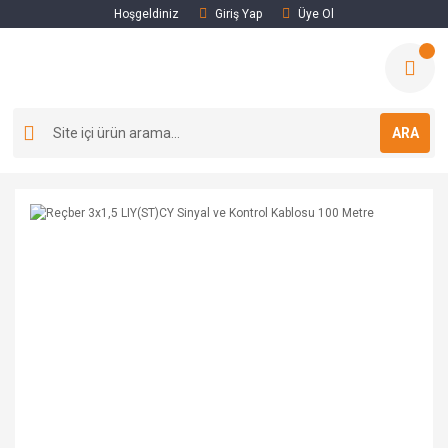
Hoşgeldiniz
Giriş Yap
Üye Ol
ARA