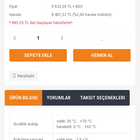
Fiyat
9.532,00 TL + KDV
Havale
8.407,22 TL (%2,00 havale indirimi)
* 885,55 TL den başlayan taksitlerle!!
SEPETE EKLE
HEMEN AL
Karşılaştır
ÜRÜN BİLGİSİ
YORUMLAR
TAKSİT SEÇENEKLERİ
sabit:-30 °C… +70 °C
Sıcaklık aralığı
hareketli: 0 °C… +50 °C
Bükülme yarıçapı
sabit min. : 7,5 x D