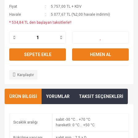
Fiyat
5.757,00 TL + KDV
Havale
5.077,67 TL (%2,00 havale indirimi)
* 534,84 TL den başlayan taksitlerle!!
SEPETE EKLE
HEMEN AL
Karşılaştır
ÜRÜN BİLGİSİ
YORUMLAR
TAKSİT SEÇENEKLERİ
sabit:-30 °C… +70 °C
Sıcaklık aralığı
hareketli: 0 °C… +50 °C
Bükülme yarıçapı
sabit min. : 7,5 x D