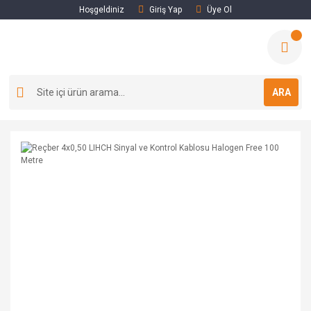
Hoşgeldiniz
Giriş Yap
Üye Ol
ARA