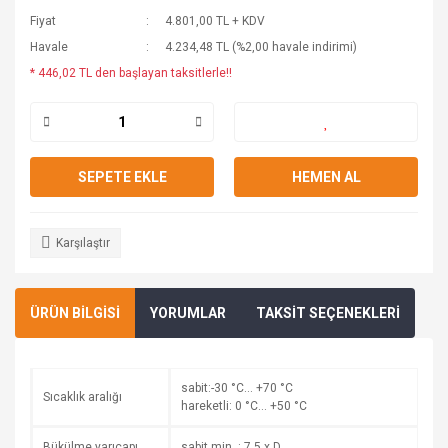
Fiyat
4.801,00 TL + KDV
Havale
4.234,48 TL (%2,00 havale indirimi)
* 446,02 TL den başlayan taksitlerle!!
SEPETE EKLE
HEMEN AL
Karşılaştır
ÜRÜN BİLGİSİ
YORUMLAR
TAKSİT SEÇENEKLERİ
sabit:-30 °C… +70 °C
Sıcaklık aralığı
hareketli: 0 °C… +50 °C
Bükülme yarıçapı
sabit min. : 7,5 x D