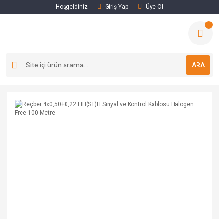
Hoşgeldiniz
Giriş Yap
Üye Ol
ARA