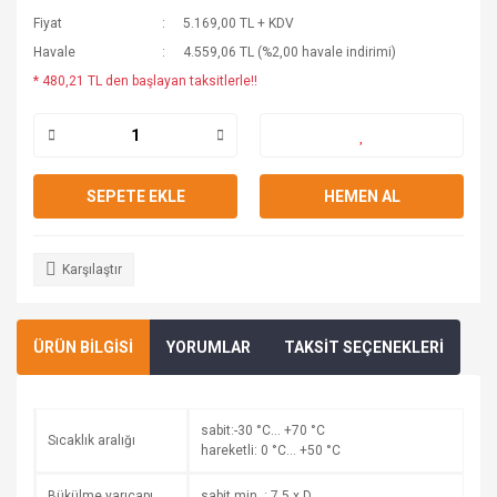
Fiyat
5.169,00 TL + KDV
Havale
4.559,06 TL (%2,00 havale indirimi)
* 480,21 TL den başlayan taksitlerle!!
SEPETE EKLE
HEMEN AL
Karşılaştır
ÜRÜN BİLGİSİ
YORUMLAR
TAKSİT SEÇENEKLERİ
sabit:-30 °C… +70 °C
Sıcaklık aralığı
hareketli: 0 °C… +50 °C
Bükülme yarıçapı
sabit min. : 7,5 x D