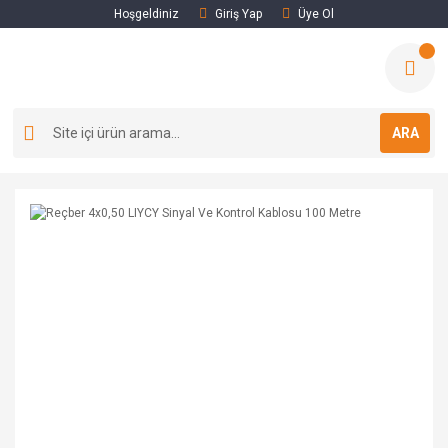
Hoşgeldiniz
Giriş Yap
Üye Ol
ARA