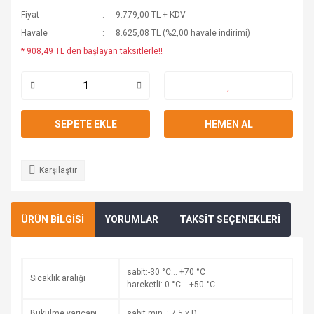
Fiyat
9.779,00 TL + KDV
Havale
8.625,08 TL (%2,00 havale indirimi)
* 908,49 TL den başlayan taksitlerle!!
SEPETE EKLE
HEMEN AL
Karşılaştır
ÜRÜN BİLGİSİ
YORUMLAR
TAKSİT SEÇENEKLERİ
sabit:-30 °C… +70 °C
Sıcaklık aralığı
hareketli: 0 °C… +50 °C
Bükülme yarıçapı
sabit min. : 7,5 x D