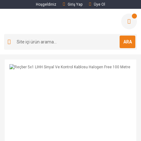
Hoşgeldiniz
Giriş Yap
Üye Ol
ARA