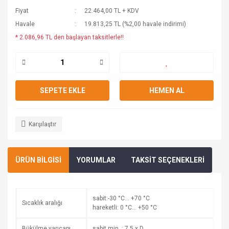
Fiyat
22.464,00 TL + KDV
Havale
19.813,25 TL (%2,00 havale indirimi)
* 2.086,96 TL den başlayan taksitlerle!!
SEPETE EKLE
HEMEN AL
Karşılaştır
ÜRÜN BİLGİSİ
YORUMLAR
TAKSİT SEÇENEKLERİ
sabit:-30 °C… +70 °C
Sıcaklık aralığı
hareketli: 0 °C… +50 °C
Bükülme yarıçapı
sabit min. : 7,5 x D