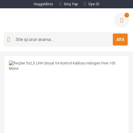
Hoşgeldiniz
Giriş Yap
Üye Ol
ARA