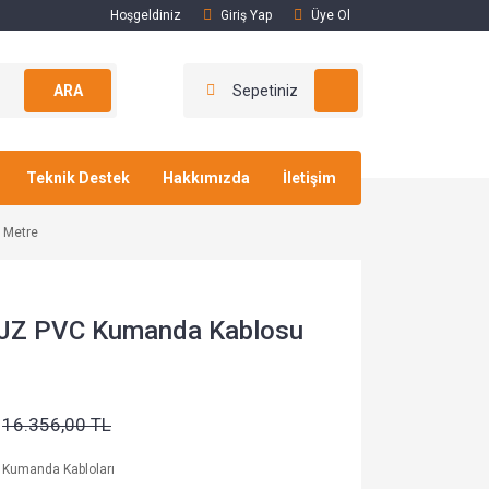
Hoşgeldiniz
Giriş Yap
Üye Ol
ARA
Sepetiniz
Teknik Destek
Hakkımızda
İletişim
 Metre
-JZ PVC Kumanda Kablosu
16.356,00 TL
 Kumanda Kabloları