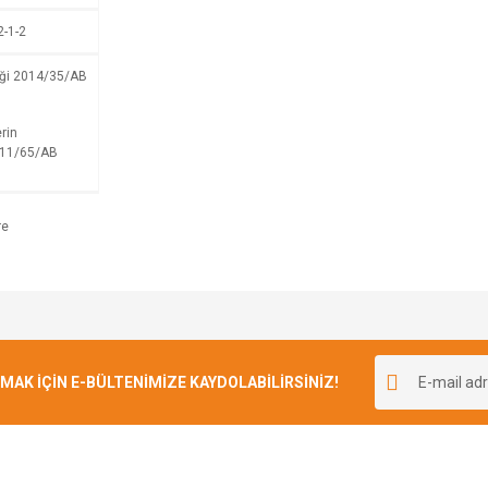
2-1-2
iği 2014/35/AB
rin
2011/65/AB
Bu ürüne ilk yorumu siz yapın!
K İÇİN E-BÜLTENİMİZE KAYDOLABİLİRSİNİZ!
Yorum Yaz