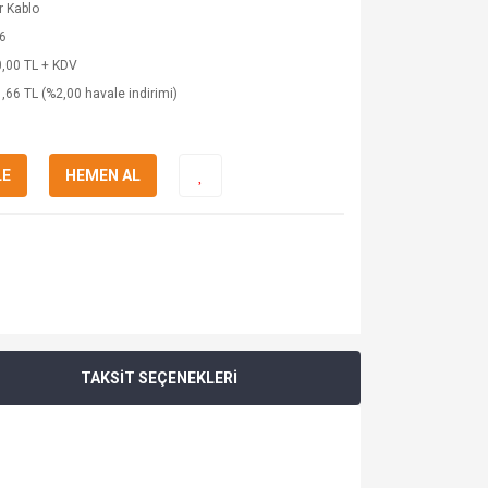
 Kablo
6
,00 TL + KDV
,66 TL (%2,00 havale indirimi)
LE
HEMEN AL
TAKSİT SEÇENEKLERİ