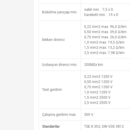
sabit min. : 7,5 x D
Bükülme yarıçapı min.
hareketli min. : 15 x D
0,22 mm2 max. 96,0 Ω/km
0,50 mm2 max. 39,0 Ω/km
0,75 mm2 max. 26,0 Ω/km
İletken direnci
1,0 mm2 max. 19,5 Ω/km
1,5 mm2 max. 13,2 Ω/km
2,5 mm2 max. 7,98 Ω/km
İzolasyon direnci min.
200MΩx km
0,22 mm2 1200 V
0,50 mm2 1200 V
0,75 mm2 1200 V
Test gerilimi
1,0 mm2 1200 V
1,5 mm2 2500 V
2,5 mm2 2500 V
Çalışma gerilimi max.
300 V
Standartlar
TSE K 353, DIN VDE 0812