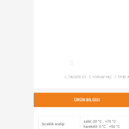
TAVSİYE ET
YORUM YAZ
FİYAT 
ÜRÜN BİLGİSİ
sabit:-30 °C… +70 °C
Sıcaklık aralığı
hareketli: 0 °C… +50 °C