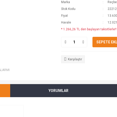
Marka
Reçber
Stok Kodu
22212
Fiyat
13.630
Havale
12.021
* 1.266,26 TL den başlayan taksitlerle!!
SEPETE EK
Karşılaştır
ALARMI
YORUMLAR