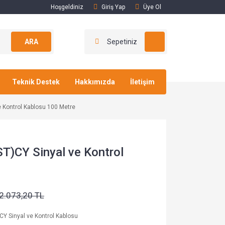
Hoşgeldiniz
Giriş Yap
Üye Ol
ARA
Sepetiniz
Teknik Destek
Hakkımızda
İletişim
e Kontrol Kablosu 100 Metre
T)CY Sinyal ve Kontrol
2.073,20 TL
)CY Sinyal ve Kontrol Kablosu