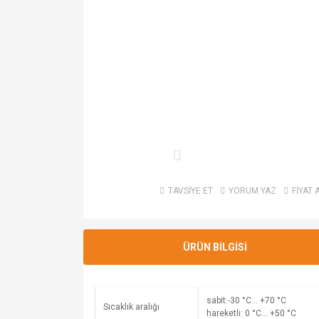
TAVSİYE ET
YORUM YAZ
FİYAT 
ÜRÜN BİLGİSİ
sabit:-30 °C… +70 °C
Sıcaklık aralığı
hareketli: 0 °C… +50 °C