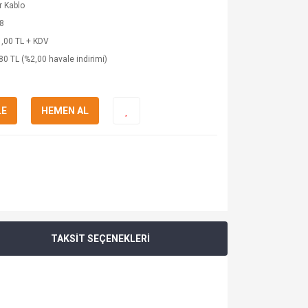
 Kablo
8
,00 TL + KDV
80 TL (%2,00 havale indirimi)
LE
HEMEN AL
TAKSİT SEÇENEKLERİ