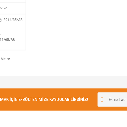
2-1-2
iği 2014/35/AB
rin
2011/65/AB
Bu ürüne ilk yorumu siz yapın!
K İÇİN E-BÜLTENİMİZE KAYDOLABİLİRSİNİZ!
Yorum Yaz