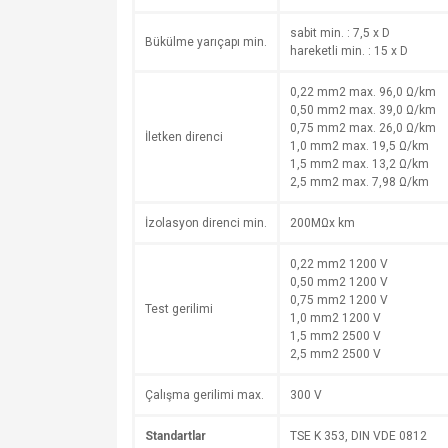
sabit min. : 7,5 x D
Bükülme yarıçapı min.
hareketli min. : 15 x D
0,22 mm2 max. 96,0 Ω/km
0,50 mm2 max. 39,0 Ω/km
0,75 mm2 max. 26,0 Ω/km
İletken direnci
1,0 mm2 max. 19,5 Ω/km
1,5 mm2 max. 13,2 Ω/km
2,5 mm2 max. 7,98 Ω/km
İzolasyon direnci min.
200MΩx km
0,22 mm2 1200 V
0,50 mm2 1200 V
0,75 mm2 1200 V
Test gerilimi
1,0 mm2 1200 V
1,5 mm2 2500 V
2,5 mm2 2500 V
Çalışma gerilimi max.
300 V
Standartlar
TSE K 353, DIN VDE 0812