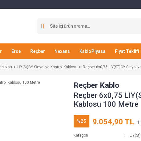
r
Erse
Reçber
Nexans
KabloPiyasa
Fiyat Teklifi
abloları
LIY(St)CY Sinyal ve Kontrol Kablosu
Reçber 6x0,75 LIY(ST)CY Sinyal v
Reçber Kablo
Reçber 6x0,75 LIY(S
Kablosu 100 Metre
9.054,90 TL
%25
1
Kategori
LIY(St