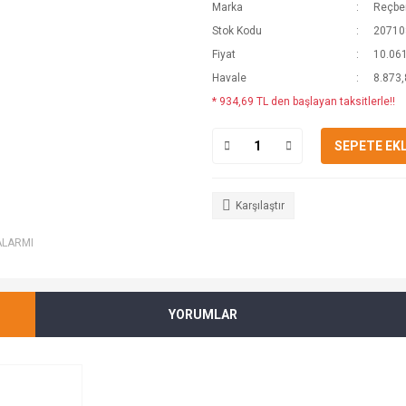
Marka
Reçber
Stok Kodu
20710
Fiyat
10.061
Havale
8.873,
* 934,69 TL den başlayan taksitlerle!!
SEPETE EK
Karşılaştır
ALARMI
YORUMLAR