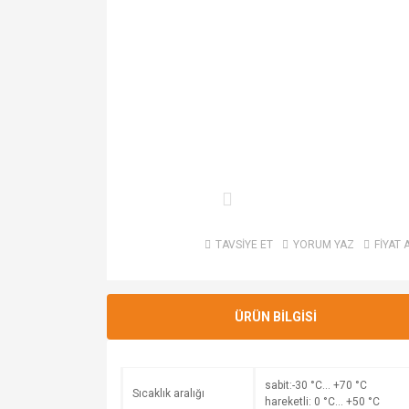
TAVSİYE ET
YORUM YAZ
FİYAT 
ÜRÜN BİLGİSİ
sabit:-30 °C… +70 °C
Sıcaklık aralığı
hareketli: 0 °C… +50 °C