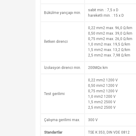
sabit min. : 7,5 x D
Bükülme yarıçapı min.
hareketli min. : 15 x D
0,22 mm2 max. 96,0 Ω/km
0,50 mm2 max. 39,0 Ω/km
0,75 mm2 max. 26,0 Ω/km
İletken direnci
1,0 mm2 max. 19,5 Ω/km
1,5 mm2 max. 13,2 Ω/km
2,5 mm2 max. 7,98 Ω/km
İzolasyon direnci min.
200MΩx km
0,22 mm2 1200 V
0,50 mm2 1200 V
0,75 mm2 1200 V
Test gerilimi
1,0 mm2 1200 V
1,5 mm2 2500 V
2,5 mm2 2500 V
Çalışma gerilimi max.
300 V
Standartlar
TSE K 353, DIN VDE 0812