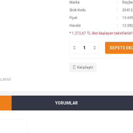
Marka
Reçber
Stok Kodu
20412
Fiyat
13.699
Havale
12.082
* 1.272,67 TL den başlayan taksitlerle!!
SEPETE EK
Karşılaştır
ALARMI
YORUMLAR