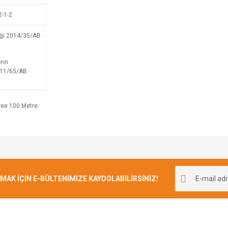
2-1-2
iği 2014/35/AB
rin
2011/65/AB
Bu ürüne ilk yorumu siz yapın!
K İÇİN E-BÜLTENİMİZE KAYDOLABİLİRSİNİZ!
Yorum Yaz