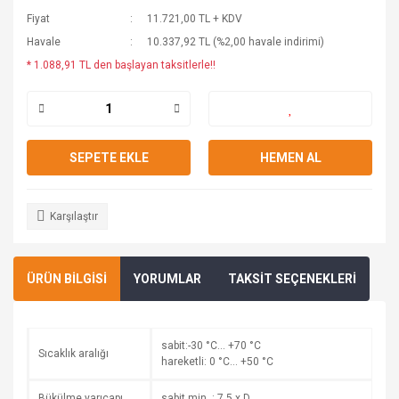
Fiyat
11.721,00 TL + KDV
Havale
10.337,92 TL (%2,00 havale indirimi)
* 1.088,91 TL den başlayan taksitlerle!!
SEPETE EKLE
HEMEN AL
Karşılaştır
ÜRÜN BİLGİSİ
YORUMLAR
TAKSİT SEÇENEKLERİ
sabit:-30 °C… +70 °C
Sıcaklık aralığı
hareketli: 0 °C… +50 °C
Bükülme yarıçapı
sabit min. : 7,5 x D