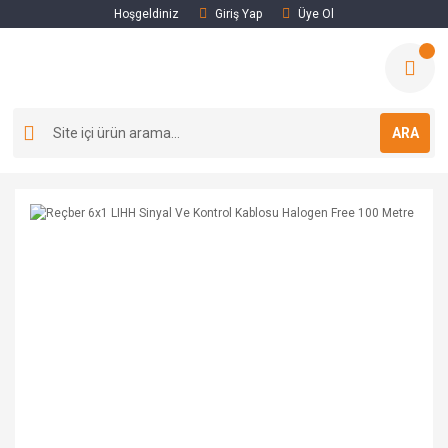
Hoşgeldiniz
Giriş Yap
Üye Ol
ARA