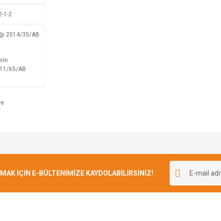
2-1-2
iği 2014/35/AB
rin
2011/65/AB
Bu ürüne ilk yorumu siz yapın!
K İÇİN E-BÜLTENİMİZE KAYDOLABİLİRSİNİZ!
Yorum Yaz