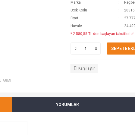
Marka
Reçber
Stok Kodu
20316
Fiyat
27.777
Havale
24.499
* 2.580,55 TL den başlayan taksitlerle!!
SEPETE EK
Karşılaştır
ALARMI
YORUMLAR