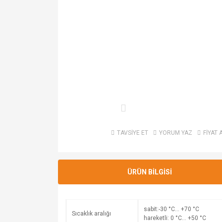
TAVSİYE ET
YORUM YAZ
FİYAT 
ÜRÜN BİLGİSİ
sabit:-30 °C… +70 °C
Sıcaklık aralığı
hareketli: 0 °C… +50 °C