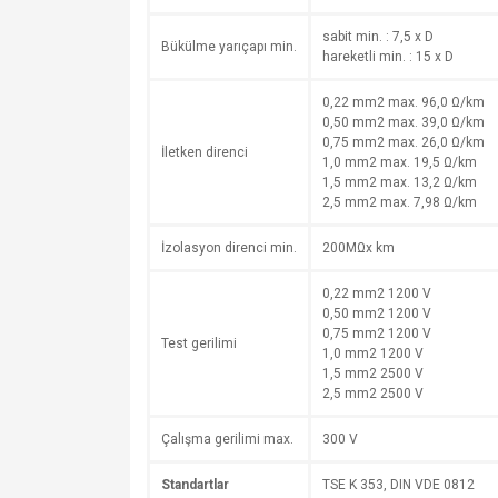
sabit min. : 7,5 x D
Bükülme yarıçapı min.
hareketli min. : 15 x D
0,22 mm2 max. 96,0 Ω/km
0,50 mm2 max. 39,0 Ω/km
0,75 mm2 max. 26,0 Ω/km
İletken direnci
1,0 mm2 max. 19,5 Ω/km
1,5 mm2 max. 13,2 Ω/km
2,5 mm2 max. 7,98 Ω/km
İzolasyon direnci min.
200MΩx km
0,22 mm2 1200 V
0,50 mm2 1200 V
0,75 mm2 1200 V
Test gerilimi
1,0 mm2 1200 V
1,5 mm2 2500 V
2,5 mm2 2500 V
Çalışma gerilimi max.
300 V
Standartlar
TSE K 353, DIN VDE 0812