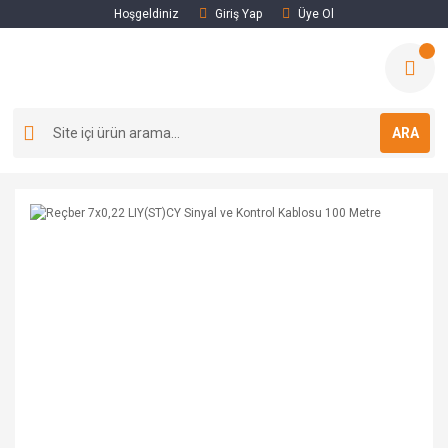
Hoşgeldiniz
Giriş Yap
Üye Ol
ARA