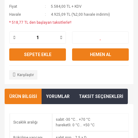
Fiyat
5.584,00 TL + KDV
Havale
4.925,09 TL (%2,00 havale indirimi)
* 518,77 TL den başlayan taksitlerle!!
SEPETE EKLE
HEMEN AL
Karşılaştır
ÜRÜN BİLGİSİ
YORUMLAR
TAKSİT SEÇENEKLERİ
sabit:-30 °C… +70 °C
Sıcaklık aralığı
hareketli: 0 °C… +50 °C
Bükülme yarıçapı
sabit min. : 7,5 x D