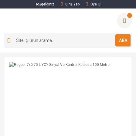
Hoşgeldiniz
Giriş Yap
Üye Ol
ARA