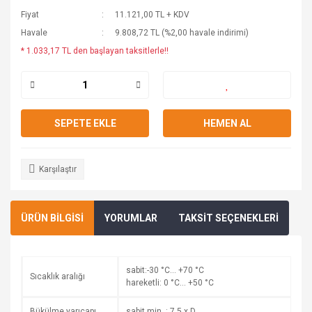
Fiyat
11.121,00 TL + KDV
Havale
9.808,72 TL (%2,00 havale indirimi)
* 1.033,17 TL den başlayan taksitlerle!!
SEPETE EKLE
HEMEN AL
Karşılaştır
ÜRÜN BİLGİSİ
YORUMLAR
TAKSİT SEÇENEKLERİ
sabit:-30 °C… +70 °C
Sıcaklık aralığı
hareketli: 0 °C… +50 °C
Bükülme yarıçapı
sabit min. : 7,5 x D