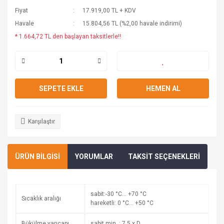
Fiyat
17.919,00 TL + KDV
Havale
15.804,56 TL (%2,00 havale indirimi)
* 1.664,72 TL den başlayan taksitlerle!!
SEPETE EKLE
HEMEN AL
Karşılaştır
ÜRÜN BİLGİSİ
YORUMLAR
TAKSİT SEÇENEKLERİ
sabit:-30 °C… +70 °C
Sıcaklık aralığı
hareketli: 0 °C… +50 °C
Bükülme yarıçapı
sabit min. : 7,5 x D