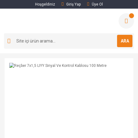
Hoşgeldiniz
Giriş Yap
Üye Ol
ARA