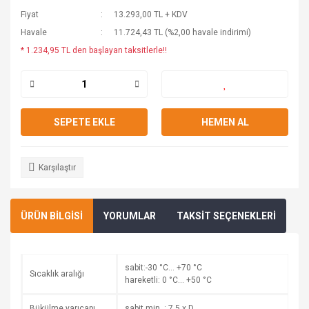
Fiyat
13.293,00 TL + KDV
Havale
11.724,43 TL (%2,00 havale indirimi)
* 1.234,95 TL den başlayan taksitlerle!!
SEPETE EKLE
HEMEN AL
Karşılaştır
ÜRÜN BİLGİSİ
YORUMLAR
TAKSİT SEÇENEKLERİ
sabit:-30 °C… +70 °C
Sıcaklık aralığı
hareketli: 0 °C… +50 °C
Bükülme yarıçapı
sabit min. : 7,5 x D