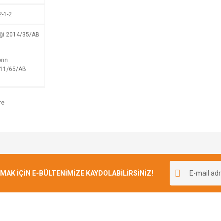
2-1-2
iği 2014/35/AB
rin
2011/65/AB
Bu ürüne ilk yorumu siz yapın!
K İÇİN E-BÜLTENİMİZE KAYDOLABİLİRSİNİZ!
Yorum Yaz