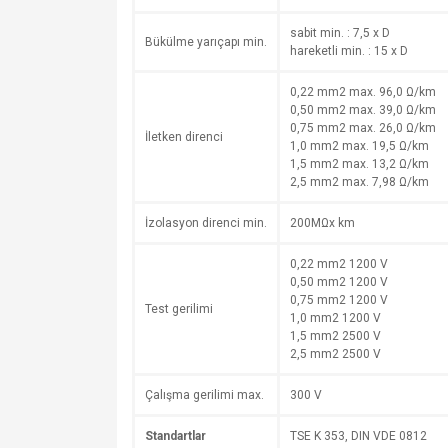
sabit min. : 7,5 x D
Bükülme yarıçapı min.
hareketli min. : 15 x D
0,22 mm2 max. 96,0 Ω/km
0,50 mm2 max. 39,0 Ω/km
0,75 mm2 max. 26,0 Ω/km
İletken direnci
1,0 mm2 max. 19,5 Ω/km
1,5 mm2 max. 13,2 Ω/km
2,5 mm2 max. 7,98 Ω/km
İzolasyon direnci min.
200MΩx km
0,22 mm2 1200 V
0,50 mm2 1200 V
0,75 mm2 1200 V
Test gerilimi
1,0 mm2 1200 V
1,5 mm2 2500 V
2,5 mm2 2500 V
Çalışma gerilimi max.
300 V
Standartlar
TSE K 353, DIN VDE 0812