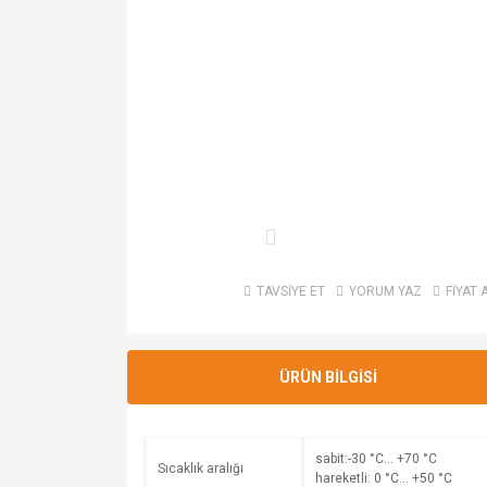
TAVSİYE ET
YORUM YAZ
FİYAT 
ÜRÜN BİLGİSİ
sabit:-30 °C… +70 °C
Sıcaklık aralığı
hareketli: 0 °C… +50 °C