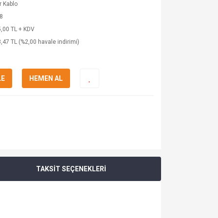
 Kablo
8
,00 TL + KDV
,47 TL (%2,00 havale indirimi)
LE
HEMEN AL
TAKSİT SEÇENEKLERİ