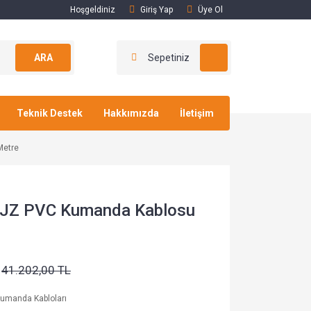
Hoşgeldiniz
Giriş Yap
Üye Ol
ARA
Sepetiniz
Teknik Destek
Hakkımızda
İletişim
Metre
-JZ PVC Kumanda Kablosu
41.202,00 TL
umanda Kabloları