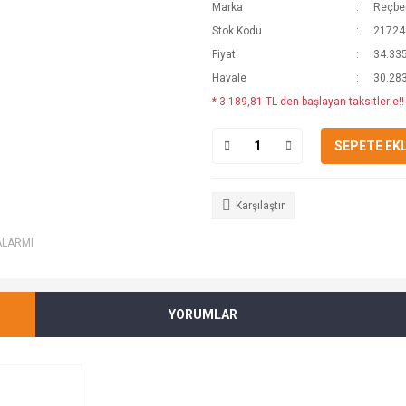
Marka
Reçber
Stok Kodu
21724
Fiyat
34.335
Havale
30.283
* 3.189,81 TL den başlayan taksitlerle!!
SEPETE EK
Karşılaştır
ALARMI
YORUMLAR