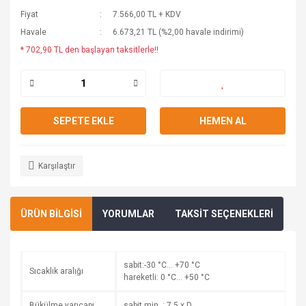
Fiyat
7.566,00 TL + KDV
Havale
6.673,21 TL (%2,00 havale indirimi)
* 702,90 TL den başlayan taksitlerle!!
SEPETE EKLE
HEMEN AL
Karşılaştır
ÜRÜN BİLGİSİ
YORUMLAR
TAKSİT SEÇENEKLERİ
sabit:-30 °C… +70 °C
Sıcaklık aralığı
hareketli: 0 °C… +50 °C
Bükülme yarıçapı
sabit min. : 7,5 x D