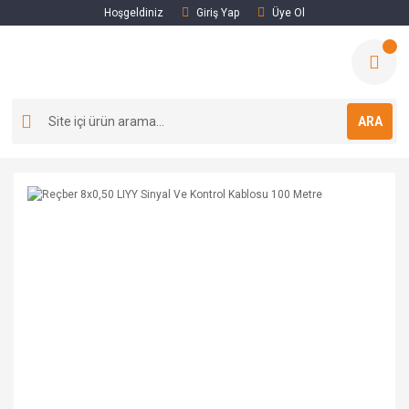
Hoşgeldiniz
Giriş Yap
Üye Ol
ARA