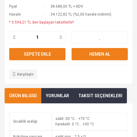
Fiyat
38.688,00 TL + KDV
Havale
34.122,82 TL (%2,00 havale indirimi)
* 3.594,21 TL den başlayan taksitlerle!!
SEPETE EKLE
HEMEN AL
Karşılaştır
ÜRÜN BİLGİSİ
YORUMLAR
TAKSİT SEÇENEKLERİ
sabit:-30 °C… +70 °C
Sıcaklık aralığı
hareketli: 0 °C… +50 °C
Bükülme yarıçapı
sabit min. : 7,5 x D