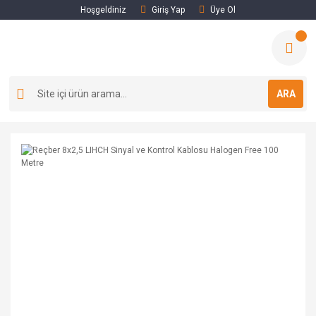
Hoşgeldiniz
Giriş Yap
Üye Ol
ARA