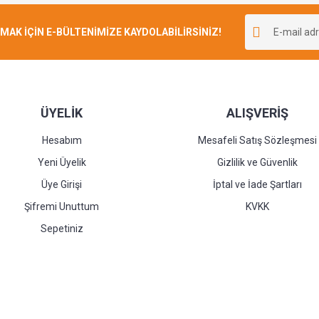
Bu ürüne ilk yorumu siz yapın!
K İÇİN E-BÜLTENİMİZE KAYDOLABİLİRSİNİZ!
Yorum Yaz
ÜYELİK
ALIŞVERİŞ
Hesabım
Mesafeli Satış Sözleşmesi
Yeni Üyelik
Gizlilik ve Güvenlik
Üye Girişi
İptal ve İade Şartları
Şifremi Unuttum
KVKK
Sepetiniz