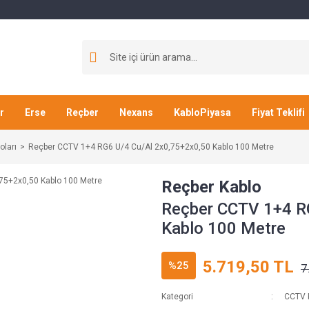
r
Erse
Reçber
Nexans
KabloPiyasa
Fiyat Teklifi
ları
Reçber CCTV 1+4 RG6 U/4 Cu/Al 2x0,75+2x0,50 Kablo 100 Metre
Reçber Kablo
Reçber CCTV 1+4 R
Kablo 100 Metre
5.719,50 TL
%25
7
Kategori
CCTV 