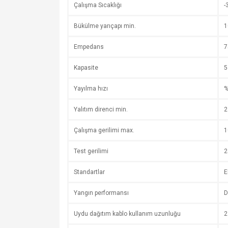
Çalışma Sıcaklığı
-
Bükülme yarıçapı min.
1
Empedans
7
Kapasite
5
Yayılma hızı
%
Yalıtım direnci min.
2
Çalışma gerilimi max.
1
Test gerilimi
2
Standartlar
E
Yangın performansı
D
Uydu dağıtım kablo kullanım uzunluğu
2