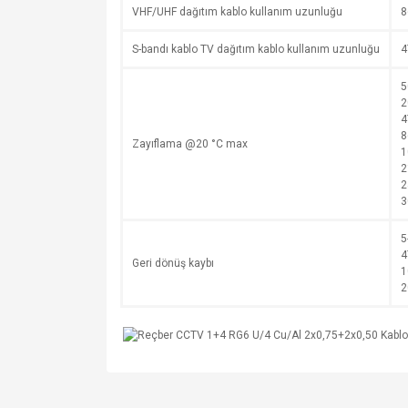
VHF/UHF dağıtım kablo kullanım uzunluğu
8
S-bandı kablo TV dağıtım kablo kullanım uzunluğu
4
5
2
4
8
Zayıflama @20 °C max
1
2
2
3
5
4
Geri dönüş kaybı
1
2