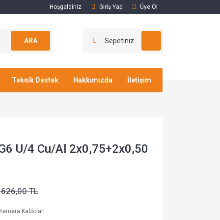
Hoşgeldiniz
Giriş Yap
Üye Ol
ARA
Sepetiniz
Teknik Destek
Hakkımızda
İletişim
G6 U/4 Cu/Al 2x0,75+2x0,50
.626,00 TL
Kamera Kabloları