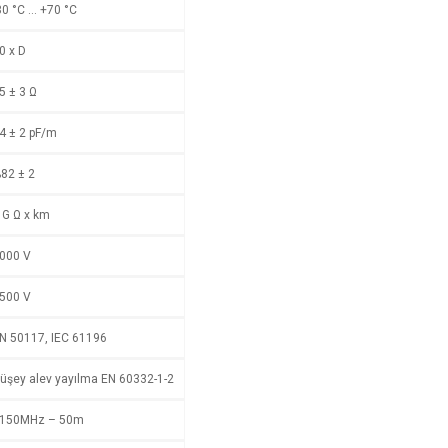
30 °C … +70 °C
0 x D
5 ± 3 Ω
4 ± 2 pF/m
82 ± 2
 G Ω x km
000 V
500 V
N 50117, IEC 61196
üşey alev yayılma EN 60332-1-2
150MHz – 50m