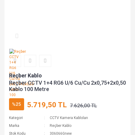
Reçber Kablo
Reçber CCTV 1+4 RG6 U/6 Cu/Cu 2x0,75+2x0,50
Kablo 100 Metre
5.719,50 TL
%25
7.626,00 TL
Kategori
CCTV Kamera Kabloları
Marka
Reçber Kablo
Stok Kodu
306066Gnew