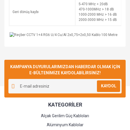
5-470 MHz > 20dB
470-1000MHz > 18 dB
Geri dönüş kaybı
1000-2000 MHz > 16 dB
2000-3000 MHz > 15 dB
Bu ürüne ilk yorumu siz yapın!
KAMPANYA DUYURULARIMIZDAN HABERDAR OLMAK İÇİN
E-BÜLTENİMİZE KAYDOLABİLİRSİNİZ!
Yorum Yaz
KAYDOL
KATEGORİLER
Alçak Gerilim Güç Kabloları
Alüminyum Kablolar