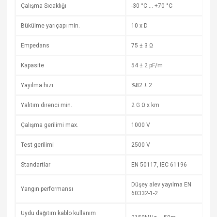
Çalışma Sıcaklığı
-30 °C … +70 °C
Bükülme yarıçapı min.
10 x D
Empedans
75 ± 3 Ω
Kapasite
54 ± 2 pF/m
Yayılma hızı
%82 ± 2
Yalıtım direnci min.
2 G Ω x km
Çalışma gerilimi max.
1000 V
Test gerilimi
2500 V
Standartlar
EN 50117, IEC 61196
Düşey alev yayılma EN
Yangın performansı
60332-1-2
Uydu dağıtım kablo kullanım