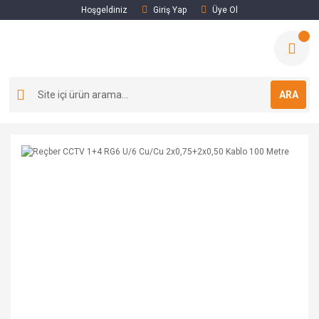
Hoşgeldiniz
Giriş Yap
Üye Ol
ARA