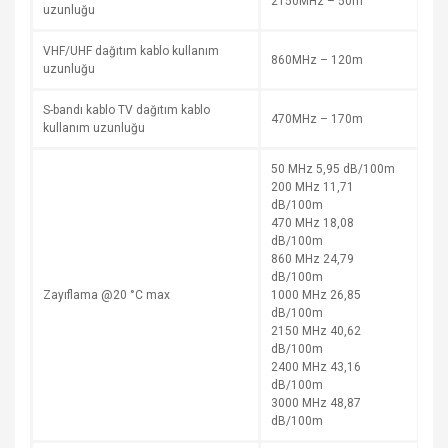
2150MHz – 50m
uzunluğu
VHF/UHF dağıtım kablo kullanım
860MHz – 120m
uzunluğu
S-bandı kablo TV dağıtım kablo
470MHz – 170m
kullanım uzunluğu
50 MHz 5,95 dB/100m
200 MHz 11,71
dB/100m
470 MHz 18,08
dB/100m
860 MHz 24,79
dB/100m
Zayıflama @20 °C max
1000 MHz 26,85
dB/100m
2150 MHz 40,62
dB/100m
2400 MHz 43,16
dB/100m
3000 MHz 48,87
dB/100m