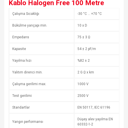
Kablo Halogen Free 100 Metre
Çalışma Sıcaklığı
-30 °C … +70 °C
Bükülme yarıçapı min.
10 x D
Empedans
75 ± 3 Ω
Kapasite
54 ± 2 pF/m
Yayılma hızı
%82 ± 2
Yalıtım direnci min.
2 G Ω x km
Çalışma gerilimi max.
1000 V
Test gerilimi
2500 V
Standartlar
EN 50117, IEC 61196
Düşey alev yayılma EN
Yangın performansı
60332-1-2