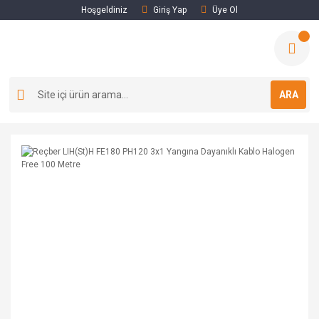
Hoşgeldiniz
Giriş Yap
Üye Ol
ARA