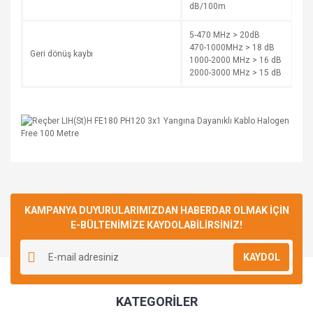
dB/100m
5-470 MHz > 20dB
470-1000MHz > 18 dB
Geri dönüş kaybı
1000-2000 MHz > 16 dB
2000-3000 MHz > 15 dB
Bu ürüne ilk yorumu siz yapın!
KAMPANYA DUYURULARIMIZDAN HABERDAR OLMAK İÇİN
E-BÜLTENİMİZE KAYDOLABİLİRSİNİZ!
Yorum Yaz
KAYDOL
KATEGORİLER