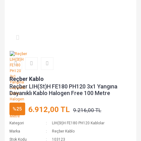
Reçber Kablo
Reçber LIH(St)H FE180 PH120 3x1 Yangına
Dayanıklı Kablo Halogen Free 100 Metre
6.912,00 TL
%25
9.216,00 TL
Kategori
LIH(St)H FE180 PH120 Kablolar
Marka
Reçber Kablo
Stok Kodu
103123