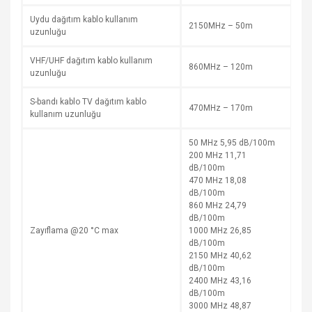
Uydu dağıtım kablo kullanım
2150MHz – 50m
uzunluğu
VHF/UHF dağıtım kablo kullanım
860MHz – 120m
uzunluğu
S-bandı kablo TV dağıtım kablo
470MHz – 170m
kullanım uzunluğu
50 MHz 5,95 dB/100m
200 MHz 11,71
dB/100m
470 MHz 18,08
dB/100m
860 MHz 24,79
dB/100m
Zayıflama @20 °C max
1000 MHz 26,85
dB/100m
2150 MHz 40,62
dB/100m
2400 MHz 43,16
dB/100m
3000 MHz 48,87