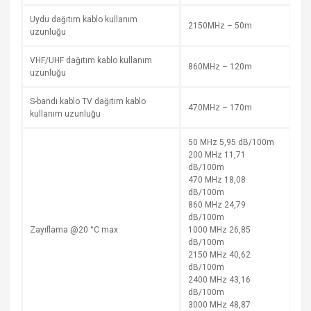
Uydu dağıtım kablo kullanım
2150MHz – 50m
uzunluğu
VHF/UHF dağıtım kablo kullanım
860MHz – 120m
uzunluğu
S-bandı kablo TV dağıtım kablo
470MHz – 170m
kullanım uzunluğu
50 MHz 5,95 dB/100m
200 MHz 11,71
dB/100m
470 MHz 18,08
dB/100m
860 MHz 24,79
dB/100m
Zayıflama @20 °C max
1000 MHz 26,85
dB/100m
2150 MHz 40,62
dB/100m
2400 MHz 43,16
dB/100m
3000 MHz 48,87