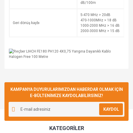
dB/100m
5-470 MHz > 20dB
470-1000MHz > 18 dB
Geri dönüş kaybı
1000-2000 MHz > 16 dB
2000-3000 MHz > 15 dB
Bu ürüne ilk yorumu siz yapın!
KAMPANYA DUYURULARIMIZDAN HABERDAR OLMAK İÇİN
E-BÜLTENİMİZE KAYDOLABİLİRSİNİZ!
Yorum Yaz
KAYDOL
KATEGORİLER