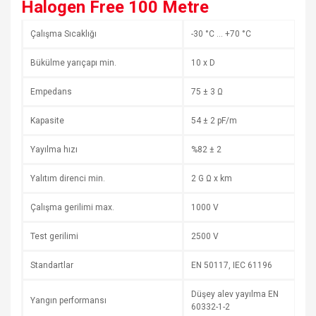
Halogen Free 100 Metre
Çalışma Sıcaklığı
-30 °C … +70 °C
Bükülme yarıçapı min.
10 x D
Empedans
75 ± 3 Ω
Kapasite
54 ± 2 pF/m
Yayılma hızı
%82 ± 2
Yalıtım direnci min.
2 G Ω x km
Çalışma gerilimi max.
1000 V
Test gerilimi
2500 V
Standartlar
EN 50117, IEC 61196
Düşey alev yayılma EN
Yangın performansı
60332-1-2